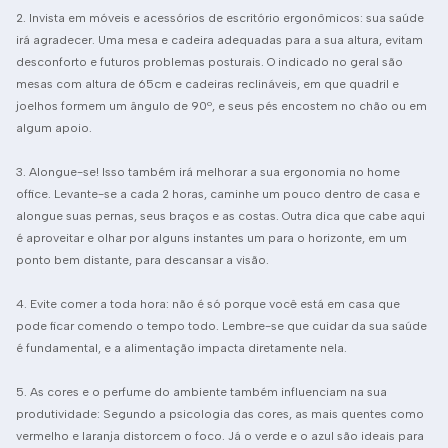
2. Invista em móveis e acessórios de escritório ergonômicos: sua saúde
irá agradecer. Uma mesa e cadeira adequadas para a sua altura, evitam
desconforto e futuros problemas posturais. O indicado no geral são
mesas com altura de 65cm e cadeiras reclináveis, em que quadril e
joelhos formem um ângulo de 90º, e seus pés encostem no chão ou em
algum apoio.
3. Alongue-se! Isso também irá melhorar a sua ergonomia no home
office. Levante-se a cada 2 horas, caminhe um pouco dentro de casa e
alongue suas pernas, seus braços e as costas. Outra dica que cabe aqui
é aproveitar e olhar por alguns instantes um para o horizonte, em um
ponto bem distante, para descansar a visão.
4. Evite comer a toda hora: não é só porque você está em casa que
pode ficar comendo o tempo todo. Lembre-se que cuidar da sua saúde
é fundamental, e a alimentação impacta diretamente nela.
5. As cores e o perfume do ambiente também influenciam na sua
produtividade: Segundo a psicologia das cores, as mais quentes como
vermelho e laranja distorcem o foco. Já o verde e o azul são ideais para